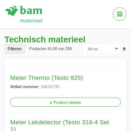
Tog
Nav
Technisch materieel
Va
Filteren
Producten
41
-
50
van
259
ho
na
la
so
Meter Thermo (Testo 925)
Artikel nummer:
14616730
Product details
Meter Lekdetector (Testo 316-4 Set
1)