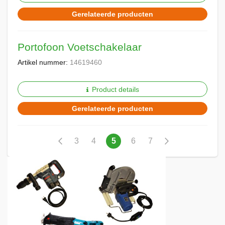
Gerelateerde producten
Portofoon Voetschakelaar
Artikel nummer:
14619460
Product details
Gerelateerde producten
Pagina
Pagina
Vorige
Pagina
Pagina
U
Pagina
Pagina
Pagina
Volgende
3
4
5
6
7
lees
momenteel
pagina