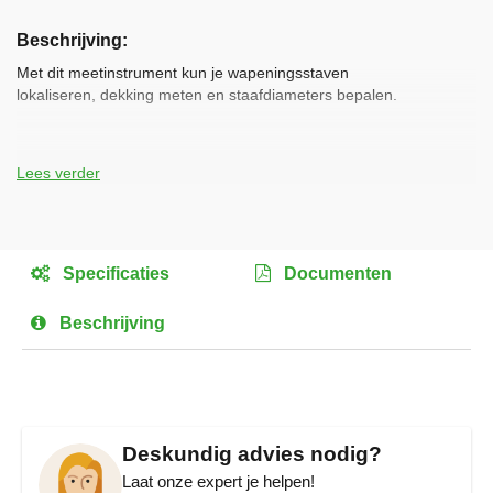
Ga
naar
Beschrijving
het
begin
Met dit meetinstrument kun je wapeningsstaven
van
lokaliseren, dekking meten en staafdiameters bepalen.
de
afbeeldingen-
gallerij
Toepassingen:
Lees verder
• Lokaliseren van wapeningsstaven.
• Dekking meten.
• Staafdiameter bepalen.
Technische gegevens:
Specificaties
Documenten
L x B x H
463 x 365 x 107 mm
Beschrijving
koffer:
Gewicht:
2,4 kg
Voeding:
6 stuks batterijen à 1,5 V
Deskundig advies nodig?
Meetbereik:
Afhankelijk van staafdiameter (zie
Laat onze expert je helpen!