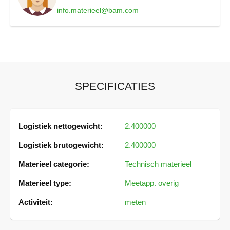
gebruiksaanwijzing)
info.materieel@bam.com
Dit instrument moet jaarlijks gekeurd worden.
SPECIFICATIES
Meer
2.400000
informatie
2.400000
Technisch materieel
Meetapp. overig
meten