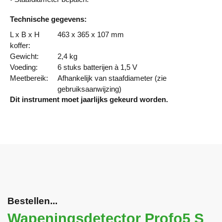
Technische gegevens:
L x B x H
463 x 365 x 107 mm
koffer:
Gewicht:
2,4 kg
Voeding:
6 stuks batterijen à 1,5 V
Meetbereik:
Afhankelijk van staafdiameter (zie
gebruiksaanwijzing)
Dit instrument moet jaarlijks gekeurd worden.
Bestellen...
Wapeningsdetector Profo5 S