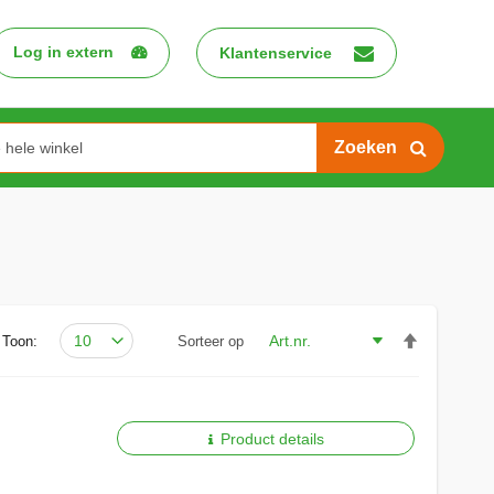
Log in extern
Klantenservice
Search
Van
Toon:
Sorteer op
hoog
naar
laag
sorteren
Product details