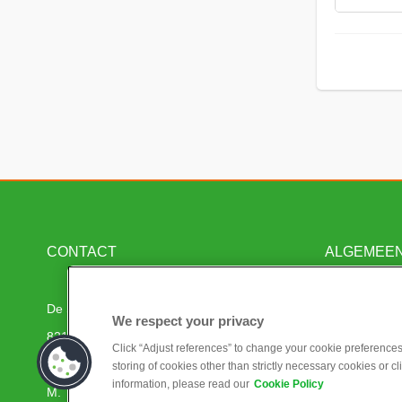
CONTACT
ALGEMEE
De Serpeling 120
Mijn Dashboa
We respect your privacy
8219 PZ Lelystad, Nederland
Projecten
Click “Adjust references” to change your cookie preferences.
T. +31
(0)320 22 55 55
Algemene vo
storing of cookies other than strictly necessary cookies or cl
information, please read our
Cookie Policy
M.
Privacy Polic
info.materieel@bam.com