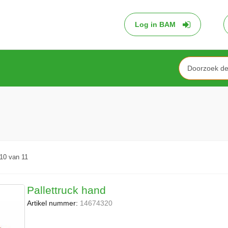
Log in BAM
Search
10
van
11
Pallettruck hand
Artikel nummer:
14674320