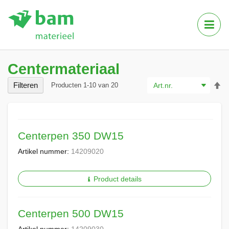
Tog
Nav
Centermateriaal
Va
Filteren
Producten
1
-
10
van
20
ho
na
la
so
Centerpen 350 DW15
Artikel nummer:
14209020
Product details
Centerpen 500 DW15