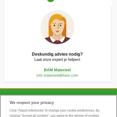
lees
momenteel
pagina
Deskundig advies nodig?
Laat onze expert je helpen!
BAM Materieel
info.materieel@bam.com
CONTACT
We respect your privacy
Click “Adjust references” to change your cookie preferences. By
clicking “Accept all cookies”, you agree to the storing of cookies