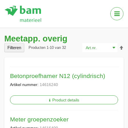
Tog
Nav
Meetapp. overig
Va
Filteren
Producten
1
-
10
van
32
ho
na
la
so
Betonproefhamer N12 (cylindrisch)
Artikel nummer:
14616240
Product details
Meter groepenzoeker