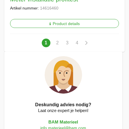
Artikel nummer:
14616460
Product details
Pagina
U
Pagina
Pagina
Pagina
Pagina
Volgende
1
2
3
4
lees
momenteel
pagina
Deskundig advies nodig?
Laat onze expert je helpen!
BAM Materieel
info.materieel@bam.com