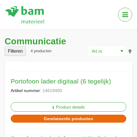
Tog
Nav
Communicatie
Va
Filteren
4
producten
ho
na
la
so
Portofoon lader digitaal (6 tegelijk)
Artikel nummer:
14619400
Product details
Gerelateerde producten