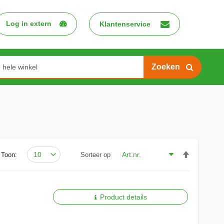
Log in extern
Klantenservice
Search
Van
Toon:
Sorteer op
hoog
naar
laag
sorteren
Product details