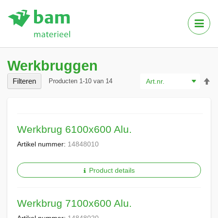
Tog
Nav
Werkbruggen
Va
Filteren
Producten
1
-
10
van
14
ho
na
la
so
Werkbrug 6100x600 Alu.
Artikel nummer:
14848010
Product details
Werkbrug 7100x600 Alu.