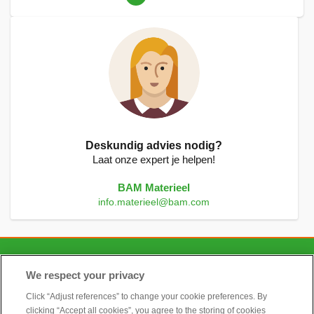
lees
momenteel
pagina
Deskundig advies nodig?
Laat onze expert je helpen!
BAM Materieel
info.materieel@bam.com
CONTACT
We respect your privacy
Click “Adjust references” to change your cookie preferences. By
clicking “Accept all cookies”, you agree to the storing of cookies