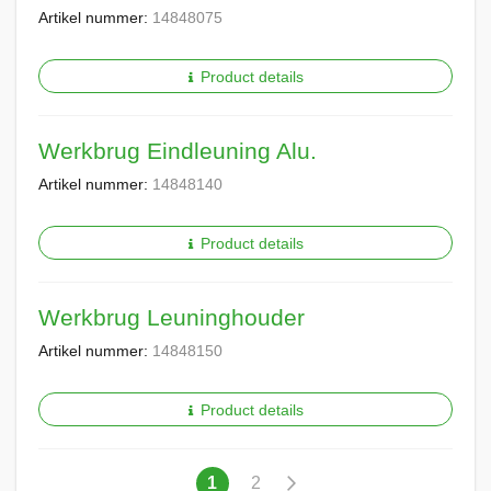
Artikel nummer:
14848075
Product details
Werkbrug Eindleuning Alu.
Artikel nummer:
14848140
Product details
Werkbrug Leuninghouder
Artikel nummer:
14848150
Product details
Pagina
U
Pagina
Pagina
Volgende
1
2