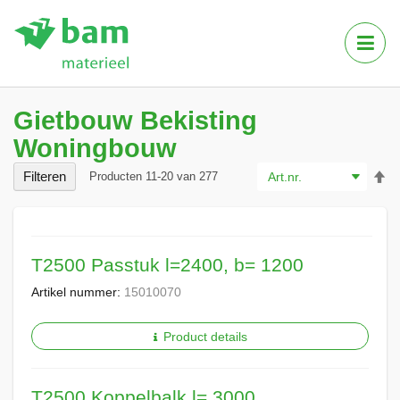
Tog
Nav
Gietbouw Bekisting
Woningbouw
Va
Filteren
Producten
11
-
20
van
277
ho
na
la
so
T2500 Passtuk l=2400, b= 1200
Artikel nummer:
15010070
Product details
T2500 Koppelbalk l= 3000