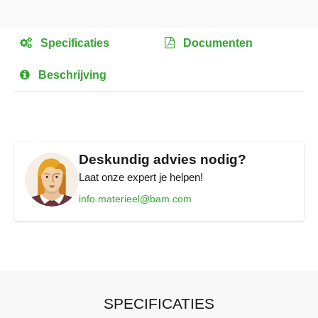
Ga
naar
het
Specificaties
Documenten
begin
van
Beschrijving
de
afbeeldingen-
gallerij
Deskundig advies nodig?
Laat onze expert je helpen!
info.materieel@bam.com
SPECIFICATIES