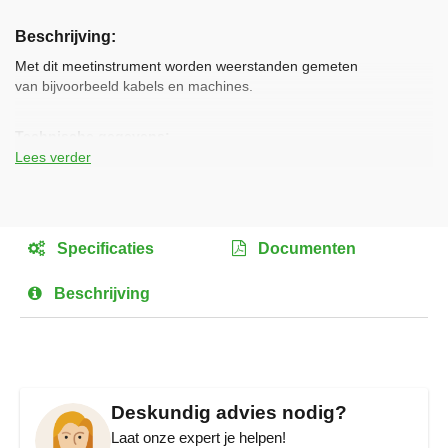
Ga
naar
Beschrijving
het
begin
Met dit meetinstrument worden weerstanden gemeten
van
van bijvoorbeeld kabels en machines.
de
afbeeldingen-
Technische gegevens:
gallerij
Lees verder
L X B X H:
195 x 96 x 40 mm
Gewicht:
0,6 kg Gewicht:
Specificaties
Documenten
L X B X H
315 x 105 x 280 mm
Beschrijving
(transport):
Transport gewicht:
1,6 kg
Meetspanning:
500 V
Deskundig advies nodig?
Meetbereik:
0,01MΩ - 999MΩ
Laat onze expert je helpen!