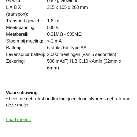
Gewicht:
0,6 kg Gewicht:
L X B X H
315 x 105 x 280 mm
(transport):
Transport gewicht:
1,6 kg
Meetspanning:
500 V
Meetbereik:
0,01MΩ - 999MΩ
Stoom bij meeting:
< 2 mA
Batterij:
6 stuks 6V Type AA
Levensduur batterij:
2.000 meetingen (van 5 seconden)
Zekering:
500 mA(F) H.B.C.10 kAmin (32mm x
6mm)
Waarschuwing:
• Lees de gebruikshandleiding goed door, alvorens gebruik van
deze meter.
• Indien er beschadigingen aan de meter of
toebehoren zichtbaar zijn stop dan onmiddellijk de metingen
Laad meer...
met dit apparaat.
• Dit meetinstrument moet jaarlijks worden gekalibreerd.