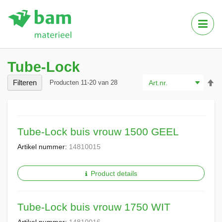
Tog
Nav
Tube-Lock
Va
Filteren
Producten
11
-
20
van
28
ho
na
la
so
Tube-Lock buis vrouw 1500 GEEL
Artikel nummer:
14810015
Product details
Tube-Lock buis vrouw 1750 WIT