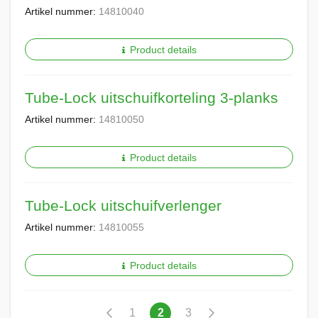
Artikel nummer:
14810040
Product details
Tube-Lock uitschuifkorteling 3-planks
Artikel nummer:
14810050
Product details
Tube-Lock uitschuifverlenger
Artikel nummer:
14810055
Product details
Pagina
Pagina
Vorige
Pagina
U
Pagina
Pagina
Volgende
1
2
3