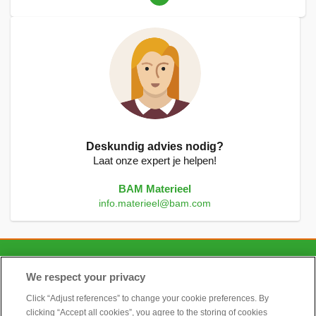
lees
momenteel
pagina
Deskundig advies nodig?
Laat onze expert je helpen!
BAM Materieel
info.materieel@bam.com
CONTACT
We respect your privacy
Click “Adjust references” to change your cookie preferences. By
clicking “Accept all cookies”, you agree to the storing of cookies