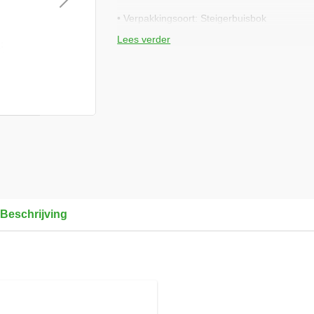
• Verpakkingsoort: Steigerbuisbok
• Verpakkingseenheid: 57 stuks
Lees verder
14810030
Beschrijving