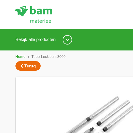
Bekijk alle producten
Home
Tube-Lock buis 3000
Terug
Ga
naar
het
einde
van
de
afbeeldingen-
gallerij