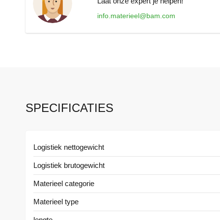
Laat onze expert je helpen!
info.materieel@bam.com
SPECIFICATIES
Meer
Logistiek nettogewicht
informatie
Logistiek brutogewicht
Materieel categorie
Materieel type
lengte