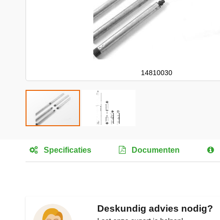
14810030
Ga
naar
Specificaties
Documenten
het
begin
van
de
afbeeldingen-
gallerij
Deskundig advies nodig?