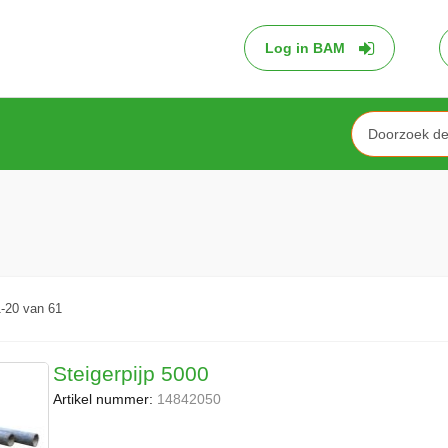
Log in BAM
Search
1
-
20
van
61
Steigerpijp 5000
Artikel nummer:
14842050