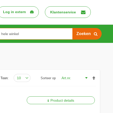
Log in extern
Klantenservice
Search
Van
Toon:
Sorteer op
hoog
naar
laag
sorteren
Product details