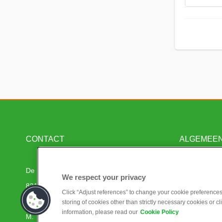
CONTACT
ALGEMEE
De Serpeling 120
Mijn Dashboa
We respect your privacy
8219 PZ Lelystad, Nederland
Projecten
Click “Adjust references” to change your cookie preferences.
T. +31
(0)320 22 55 55
Algemene vo
storing of cookies other than strictly necessary cookies or cl
information, please read our
Cookie Policy
M.
Privacy Polic
info.materieel@bam.com