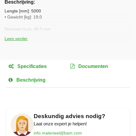
Beschrijving
het
begin
Lengte [mm]: 5000
van
• Gewicht [kg]: 19,0
de
afbeeldingen-
Diameter buis: 48,3 mm
gallerij
Wanddikte: 3,2 mm
Lees verder
• Gewicht: 3,8 kg/m1
• Verpakkingsoort: Steigerbuisbok
• Verpakkingseenheid: 57 stuks
Specificaties
Documenten
Beschrijving
Deskundig advies nodig?
Laat onze expert je helpen!
info.materieel@bam.com