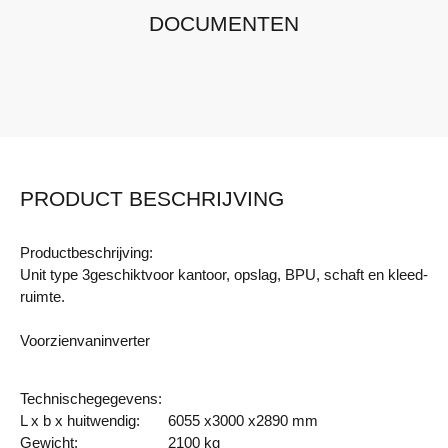
DOCUMENTEN
14424435
Tafel 1600x800
14424440
Tafel 2000x1000
14424610
Ladenblok 3 Laden
14424620
Dossierkast, 4 laden
PRODUCT BESCHRIJVING
14424633
Archiefkast 1000x400x1900
14424640
Brandw.Archiefk.1230x670x550
Productbeschrijving:
Unit type 3geschiktvoor kantoor, opslag, BPU, schaft en kleed-
14424660
Kledingbank + kapstok
ruimte.
14424656
Kledingkast 4-Deurs Laag
Voorzienvaninverter
14424810
Uitlegtafel
Technischegegevens:
14424811
Tekeningenrekhouder
L x b x huitwendig:
6055 x3000 x2890 mm
Gewicht:
2100 kg