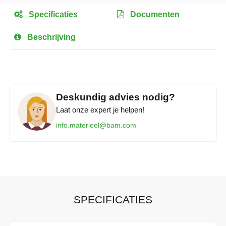
het
Specificaties
Documenten
begin
van
Beschrijving
de
afbeeldingen-
gallerij
Deskundig advies nodig?
Laat onze expert je helpen!
info.materieel@bam.com
SPECIFICATIES