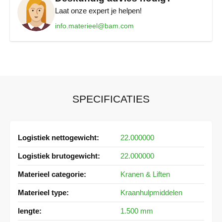
Laat onze expert je helpen!
Keuringen
• Abomafoon 3.40 Hijsgereedschap.
info.materieel@bam.com
• Dagelijks visuele controle door de gebruiker (via controlelijst C
2.201 uit het Handboek Arbeidsmiddelen).
• Beproeving elke 4 jaar door erkende instantie.
SPECIFICATIES
Meer
22.000000
informatie
22.000000
Kranen & Liften
Kraanhulpmiddelen
1.500 mm