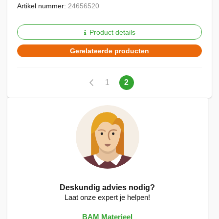
Artikel nummer:
24656520
Product details
Gerelateerde producten
Pagina
Pagina
Vorige
Pagina
U
1
2
lees
momenteel
pagina
Deskundig advies nodig?
Laat onze expert je helpen!
BAM Materieel