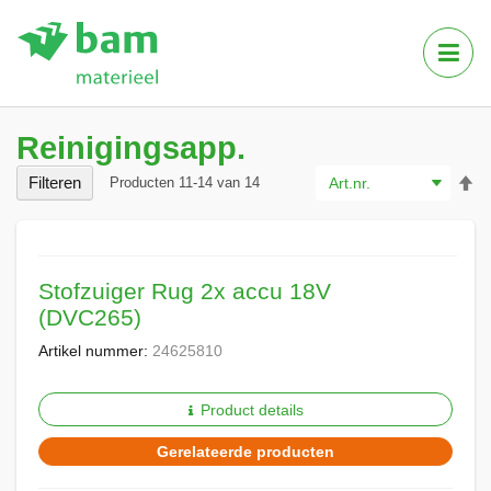
Tog
Nav
Reinigingsapp.
Va
Filteren
Producten
11
-
14
van
14
ho
na
la
so
Stofzuiger Rug 2x accu 18V
(DVC265)
Artikel nummer:
24625810
Product details
Gerelateerde producten