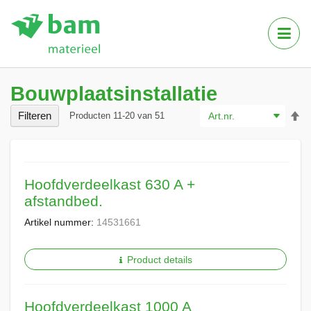
Tog
Nav
Bouwplaatsinstallatie
Va
Filteren
Producten
11
-
20
van
51
ho
na
la
so
Hoofdverdeelkast 630 A +
afstandbed.
Artikel nummer:
14531661
Product details
Hoofdverdeelkast 1000 A