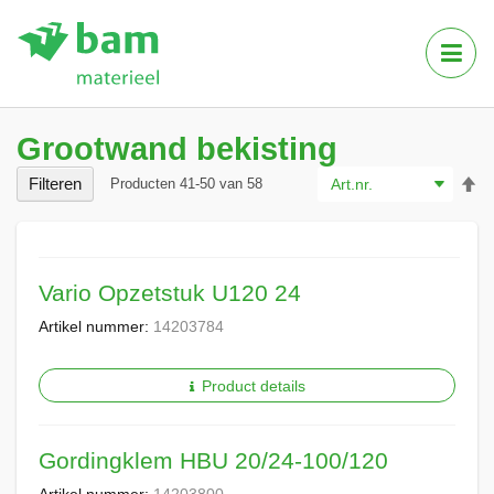
Tog
Nav
Grootwand bekisting
Va
Filteren
Producten
41
-
50
van
58
ho
na
la
so
Vario Opzetstuk U120 24
Artikel nummer:
14203784
Product details
Gordingklem HBU 20/24-100/120