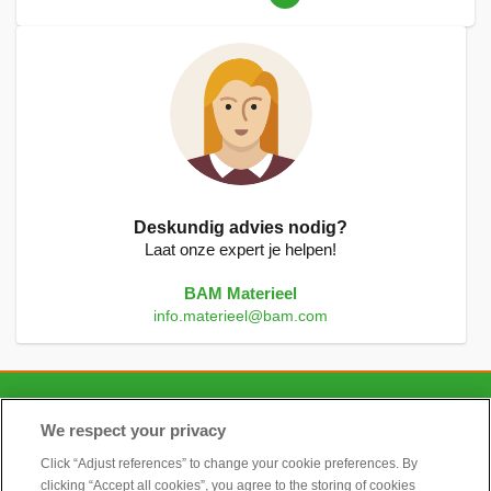
lees
momenteel
pagina
Deskundig advies nodig?
Laat onze expert je helpen!
BAM Materieel
info.materieel@bam.com
CONTACT
We respect your privacy
Click “Adjust references” to change your cookie preferences. By
clicking “Accept all cookies”, you agree to the storing of cookies