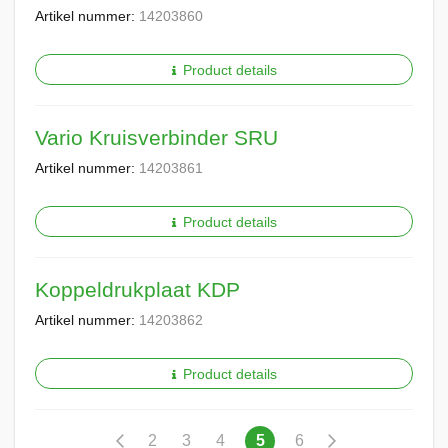
Artikel nummer:
14203860
Product details
Vario Kruisverbinder SRU
Artikel nummer:
14203861
Product details
Koppeldrukplaat KDP
Artikel nummer:
14203862
Product details
Pagina
Pagina
Vorige
Pagina
Pagina
Pagina
U
Pagina
Pagina
Volgende
2
3
4
5
6