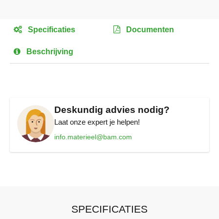
Ga
naar
het
Specificaties
Documenten
begin
van
Beschrijving
de
afbeeldingen-
gallerij
Deskundig advies nodig?
Laat onze expert je helpen!
info.materieel@bam.com
SPECIFICATIES