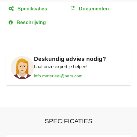
het
Specificaties
Documenten
begin
van
Beschrijving
de
afbeeldingen-
gallerij
Deskundig advies nodig?
Laat onze expert je helpen!
info.materieel@bam.com
SPECIFICATIES