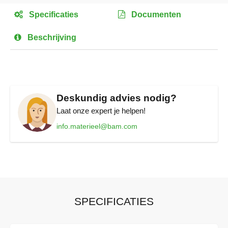
het
Specificaties
Documenten
begin
van
Beschrijving
de
afbeeldingen-
gallerij
Deskundig advies nodig?
Laat onze expert je helpen!
info.materieel@bam.com
SPECIFICATIES