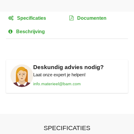
Ga
naar
het
Specificaties
Documenten
begin
van
Beschrijving
de
afbeeldingen-
gallerij
Deskundig advies nodig?
Laat onze expert je helpen!
info.materieel@bam.com
SPECIFICATIES