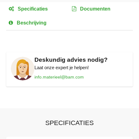
het
Specificaties
Documenten
begin
van
Beschrijving
de
afbeeldingen-
gallerij
Deskundig advies nodig?
Laat onze expert je helpen!
info.materieel@bam.com
SPECIFICATIES