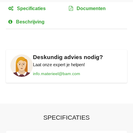
het
Specificaties
Documenten
begin
van
Beschrijving
de
afbeeldingen-
gallerij
Deskundig advies nodig?
Laat onze expert je helpen!
info.materieel@bam.com
SPECIFICATIES