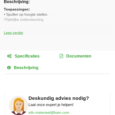
Beschrijving
het
begin
Toepassingen:
van
• Spullen op hoogte stellen.
de
•Tijdelijke ondersteuning.
afbeeldingen-
gallerij
Technische gegevens:
Lees verder
Hefcapaciteit
5000kg
Laagste stand kop
600mm
Specificaties
Documenten
Laagste stand voet
75mm
Beschrijving
Hefhoogte
300mm
Gewicht leeg
24kg
Deskundig advies nodig?
Laat onze expert je helpen!
info.materieel@bam.com