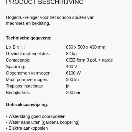
PRODUCT BESCHRIJVING
Hogedrukreiniger voor het schoon spuiten van
machines en bekisting.
Technische gegevens:
L x B x H:
850 x 500 x 430 mm
Gewicht materieelstuk:
82 kg
Contactstop:
CEE-form 3 pol. + aarde
Spanning:
400 V
Opgenomen vermogen:
6100 W
Max. pompvermogen:
900 l/h
Traploos instelbaar:
ja
Bedrijfsdruk:
200 bar
Gebruiksaanwijzing:
• Waterslang goed doorspoelen
• Water aansluiten (gardena koppeling)
• Elektra aankoppelen