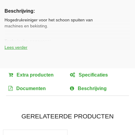
Ga
naar
Beschrijving
het
begin
Hogedrukreiniger voor het schoon spuiten van
van
machines en bekisting.
de
afbeeldingen-
Technische gegevens:
gallerij
Lees verder
L x B x H:
850 x 500 x 430 mm
Gewicht materieelstuk:
82 kg
Extra producten
Specificaties
Contactstop:
CEE-form 3 pol. + aarde
Documenten
Beschrijving
Spanning:
400 V
Opgenomen vermogen:
6100 W
GERELATEERDE PRODUCTEN
Max. pompvermogen:
900 l/h
Traploos instelbaar:
ja