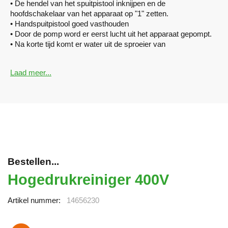
• De hendel van het spuitpistool inknijpen en de
hoofdschakelaar van het apparaat op "1" zetten.
• Handspuitpistool goed vasthouden
• Door de pomp word er eerst lucht uit het apparaat gepompt.
• Na korte tijd komt er water uit de sproeier van
het handspuitpistool.
Waarschuwing:
Laad meer...
• Door de uittredende waterstraal ontstaat er een
terugwerkende kracht op het handspuitpistool. De spuitlans en
het handspuitpistool dus goed vasthouden.
• De reguleerknop traploos op de gewenste hoeveelheid
instellen.
• De manometerwijst de spuitknop aan.
Bestellen...
Hogedrukreiniger 400V
Artikel nummer
14656230