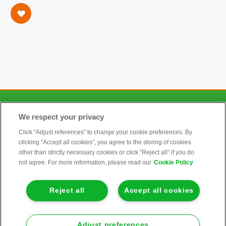
bestellen bij:
Hilti tel. 0800 022 33 00
Set inhoud:
• Spijkerhamer Hilti BX 3 accu 22V
• Koffer
• Accu lader 5,2 Ah Hilti
• Veiligheidsbril
• Accu 5,2 Ah Hilti (2 stuks)
CONTACT
We respect your privacy
Click “Adjust references” to change your cookie preferences. By
clicking “Accept all cookies”, you agree to the storing of cookies
ALGEMEEN
other than strictly necessary cookies or click “Reject all” if you do
not agree. For more information, please read our
Cookie Policy
INFORMATIE
Reject all
Accept all cookies
KLANTENSERVICE
Adjust preferences