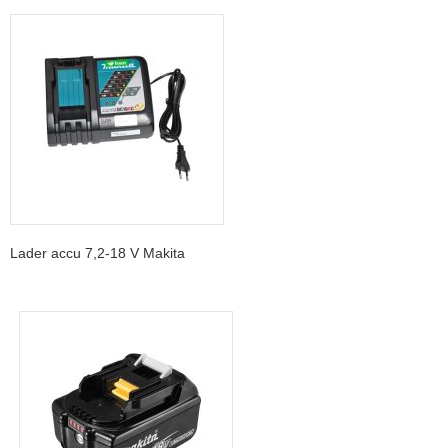
Transport gewicht: 3,2 kg
Spanning: 18 V
Stroom: 5 Ah
Oplaadtijd: 45 min
Hoek van de spijker: 0°
Diameter spijker: 0,6 mm
Uitvoering spijker: 18,25, 30, 35mm
Uitvoering spijker: 18,25, 30, 35mm RVS
Geluidsvermogen (Lwa): 76 dB(A)
Lader accu 7,2-18 V Makita
Trillingsniveau: 1,5 m/s²
Platform: LXT 18V
Waarschuwing:
Draag tijdens gebruik gehoorbeschermers, veiligheidsbril.