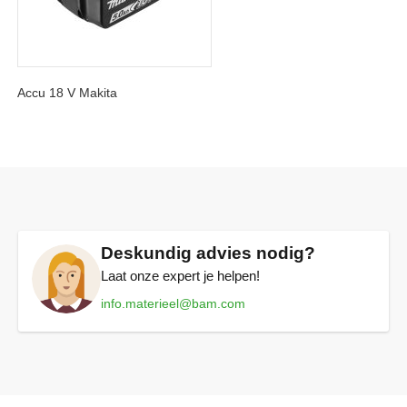
Set inhoud:
Spijkerapparaat (accu) Makita DPT353
Koffer
Accu 18 V Makita
Gebruik alleen originele Makita spijkers, dezezijn tebestellen
bij:
G.J. Dunnink: tel. 038 453 4848
Voskamp Bouw & Industrie: 020 694 4888
Destil: 013 465 3000
Deskundig advies nodig?
Breur Rivium: 010 288 8444
Laat onze expert je helpen!
Het IJzerhuis: 075 670 7775
info.materieel@bam.com