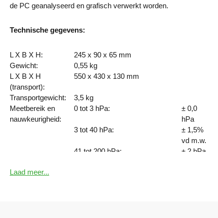
de PC geanalyseerd en grafisch verwerkt worden.
Waarschuwing:
Technische gegevens:
• Lees de gebruikshandleiding goed
door, alvorens gebruik van deze meter.
• Indien er beschadigingen
L X B X H:
245 x 90 x 65 mm
aan de meter of toebehoren zichtbaar zijn, stop dan onmiddellijk
Gewicht:
0,55 kg
de metingen met dit apparaat.
L X B X H
550 x 430 x 130 mm
• Dit instrument moet jaarlijks gekalibreerd worden.
(transport):
Transportgewicht:
3,5 kg
Meetbereik en
0 tot 3 hPa:
± 0,0
nauwkeurigheid:
hPa
3 tot 40 hPa:
± 1,5%
vd m.w.
41 tot 200 hPa:
± 2 hPa
Lektest:
0,3 drukafval bij lektest voor de
Laad meer...
duur van 1 minuut
Meetmedium:
Lucht en alle niet agressieve
gassen
Batterij:
9 Volt blok (6LR61), alkaline
mangaan of netaansluiting 12