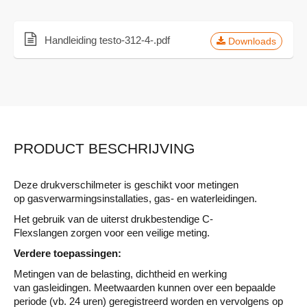
Batterij:
9 Volt blok (6LR61), alkaline
mangaan of netaansluiting 12
VDC
Handleiding testo-312-4-.pdf
Downloads
Sensoraansluiting:
Ronde stekker 8-polen
PC interface:
Serieel, RS-232 kabel
Meetdataopslag:
ca. 25.000 meetwaarden
PRODUCT BESCHRIJVING
Sensor:
Piezoresistief
Opslag/transport:
Temperatur -20 tot 70º C
Deze drukverschilmeter is geschikt voor metingen
op gasverwarmingsinstallaties, gas- en waterleidingen.
Bedrijfstemperatuur:
0 tot 50º C
Het gebruik van de uiterst drukbestendige C-
Flexslangen zorgen voor een veilige meting.
Meetbereik:
Auto: 1 sec tot 24h, snelheid
0,04 sec
Verdere toepassingen:
Metingen van de belasting, dichtheid en werking
EC Richtlijnen:
2014/30/EC
van gasleidingen. Meetwaarden kunnen over een bepaalde
periode (vb. 24 uren) geregistreerd worden en vervolgens op