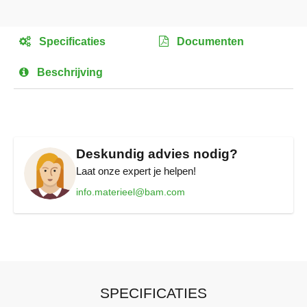
Ga
naar
het
Specificaties
Documenten
begin
van
Beschrijving
de
afbeeldingen-
gallerij
Deskundig advies nodig?
Laat onze expert je helpen!
info.materieel@bam.com
SPECIFICATIES