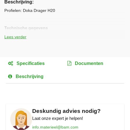
Beschrijving
het
begin
Profielen: Doka Drager H20
van
de
afbeeldingen-
Technische gegevens
gallerij
• Max. toel. moment: 5 kNm
Lees verder
• Max. toel. dwarskracht: 11 kN
• Lengte [mm] :3300
• Gewicht [kg]: 16,5
• Verpakkingsoort: Per pakket
Specificaties
Documenten
• Verpakkingseenheid: 50 stuks
Beschrijving
Deskundig advies nodig?
Laat onze expert je helpen!
info.materieel@bam.com