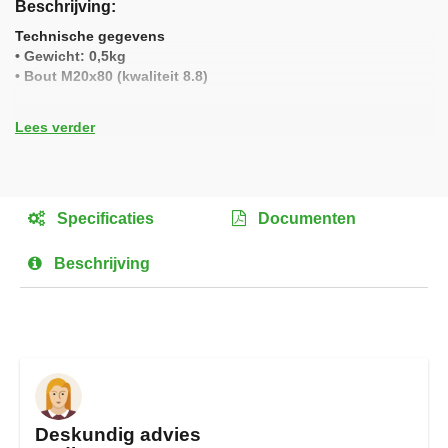
Beschrijving
het
begin
Technische gegevens
van
• Gewicht: 0,5kg
de
• Bout M20x80 (kwaliteit 8.8)
afbeeldingen-
gallerij
• Verpakkingsoort: Zak
Lees verder
• Verpakkingseenheid: 50 stuks
Specificaties
Documenten
Beschrijving
Deskundig advies