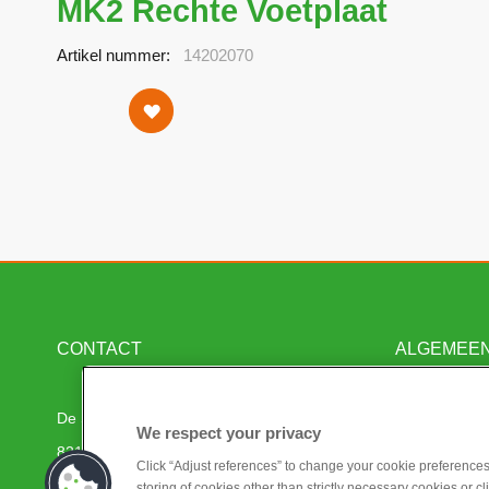
MK2 Rechte Voetplaat
Artikel nummer
14202070
CONTACT
ALGEMEE
De Serpeling 120
Mijn Dashboa
We respect your privacy
8219 PZ Lelystad, Nederland
Projecten
Click “Adjust references” to change your cookie preferences.
T. +31
(0)320 22 55 55
Algemene vo
storing of cookies other than strictly necessary cookies or cl