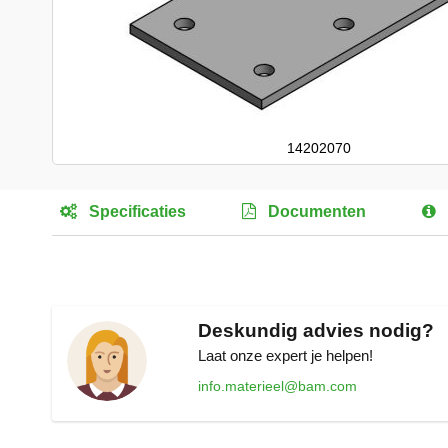
14202070
Ga
naar
Specificaties
Documenten
het
begin
van
de
afbeeldingen-
gallerij
Deskundig advies nodig?
Laat onze expert je helpen!
info.materieel@bam.com