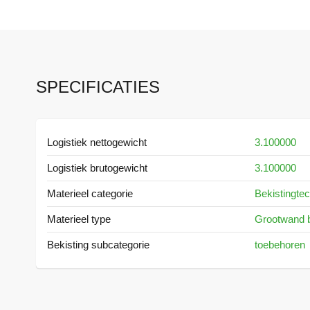
SPECIFICATIES
Meer
Logistiek nettogewicht
3.100000
informatie
Logistiek brutogewicht
3.100000
Materieel categorie
Bekistingte
Materieel type
Grootwand b
Bekisting subcategorie
toebehoren