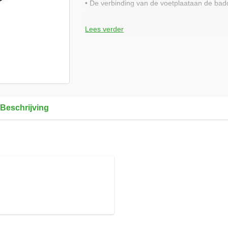
• De verbinding van de voetplaataan de bad
Technische gegevens
Lees verder
• Gewicht: 3,1 kg
• Verpakkingsoort: Stapelbak A
Beschrijving