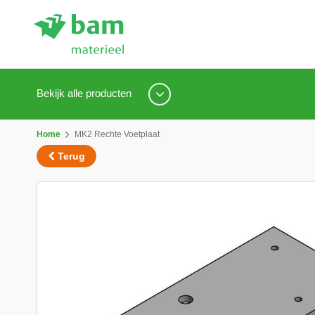
Bekijk alle producten
Home
MK2 Rechte Voetplaat
Terug
Ga
naar
het
einde
van
de
afbeeldingen-
gallerij