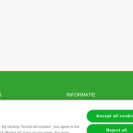
N
INFORMATIE
rd
Bestelsite BAM infra
Accept all cooki
Bestelsite BAM reclame
 By clicking “Accept all cookies”, you agree to the
Reject all
orwaarden
ick “Reject all” if you do not agree. For more